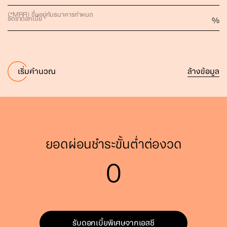
(*MRR) ขึ้นอยู่กับธนาคารกำหนด
อัตราดอกเบี้ย
%
ล้างข้อมูล
เริ่มคำนวณ
ยอดผ่อนชำระขั้นต่ำต่องวด
0
รับดอกเบี้ยพิเศษจากเอสซี