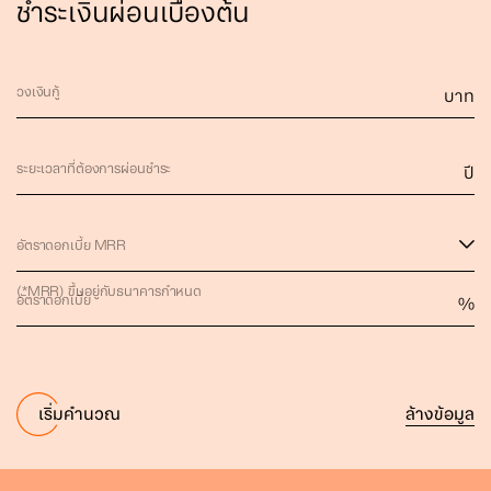
ชำระเงินผ่อนเบื้องต้น
วงเงินกู้
บาท
ระยะเวลาที่ต้องการผ่อนชำระ
ปี
อัตราดอกเบี้ย MRR
(*MRR) ขึ้นอยู่กับธนาคารกำหนด
อัตราดอกเบี้ย
%
ล้างข้อมูล
เริ่มคำนวณ