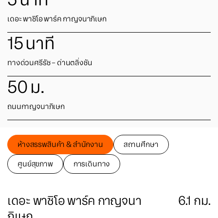
เดอะ พาซิโอ พาร์ค กาญจนาภิเษก
15
นาที
ทางด่วนศรีรัช – ด่านตลิ่งชัน
50
ม.
ถนนกาญจนาภิเษก
ห้างสรรพสินค้า & สำนักงาน
สถานศึกษา
ศูนย์สุขภาพ
การเดินทาง
เดอะ พาซิโอ พาร์ค กาญจนา
6.1
กม.
ภิเษก