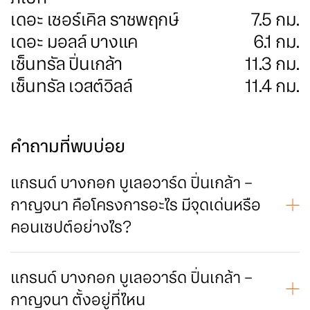
เดอะ เซอร์เคิล ราชพฤกษ์
7.5
กม.
เดอะ มอลล์ บางแค
6.1
กม.
เซ็นทรัล ปิ่นเกล้า
11.3
กม.
เซ็นทรัล เวสต์วิลล์
11.4
กม.
คำถามที่พบบ่อย
แกรนด์ บางกอก บูเลอวาร์ด ปิ่นเกล้า –
กาญจนา คือโครงการอะไร มีจุดเด่นหรือ
คอนเซปต์อย่างไร?
Grand Bangkok Boulevard ปิ่นเกล้า-กาญจนา คฤหาสน์ที่ได้รับ
แรงบันดาลใจจากพระราชวัง MIRABELL PALACE ประเทศ
ออสเตรีย ดูหรูหราในสไตล์ Classic Luxury ทั้งโครงการมีเพียง 52
แกรนด์ บางกอก บูเลอวาร์ด ปิ่นเกล้า –
ยูนิตเท่านั้น เป็นส่วนตัวสุด ๆ
กาญจนา ตั้งอยู่ที่ไหน