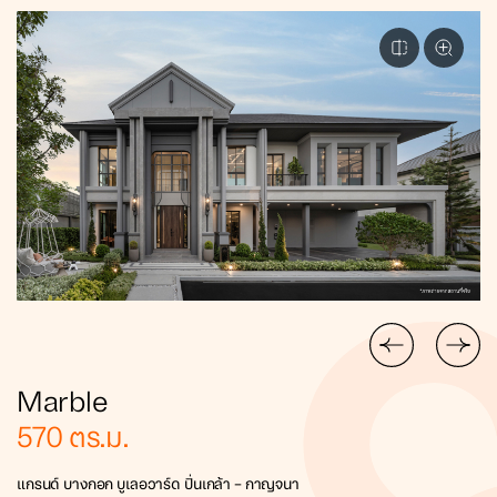
Marble
570
ตร.ม.
แกรนด์ บางกอก บูเลอวาร์ด ปิ่นเกล้า – กาญจนา