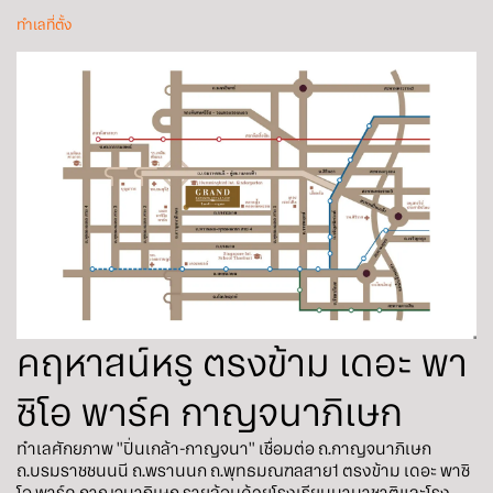
ทำเลที่ตั้ง
คฤหาสน์หรู ตรงข้าม เดอะ พา
ซิโอ พาร์ค กาญจนาภิเษก
ทำเลศักยภาพ "ปิ่นเกล้า-กาญจนา" เชื่อมต่อ ถ.กาญจนาภิเษก
ถ.บรมราชชนนนี ถ.พรานนก ถ.พุทธมณฑลสาย1 ตรงข้าม เดอะ พาซิ